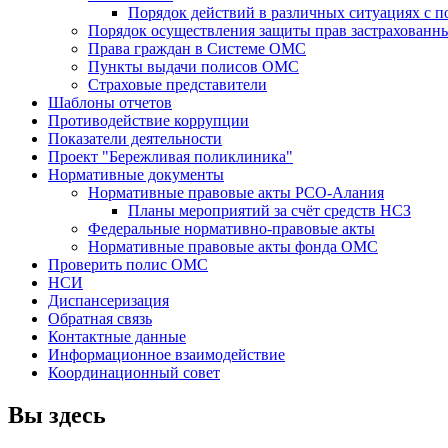
Порядок действий в различных ситуациях с 
Порядок осуществления защиты прав застрахованны
Права граждан в Системе ОМС
Пункты выдачи полисов ОМС
Страховые представители
Шаблоны отчетов
Противодействие коррупции
Показатели деятельности
Проект "Бережливая поликлиника"
Нормативные документы
Нормативные правовые акты РСО-Алания
Планы мероприятий за счёт средств НСЗ
Федеральные нормативно-правовые акты
Нормативные правовые акты фонда ОМС
Проверить полис ОМС
НСИ
Диспансеризация
Обратная связь
Контактные данные
Информационное взаимодействие
Координационный совет
Вы здесь